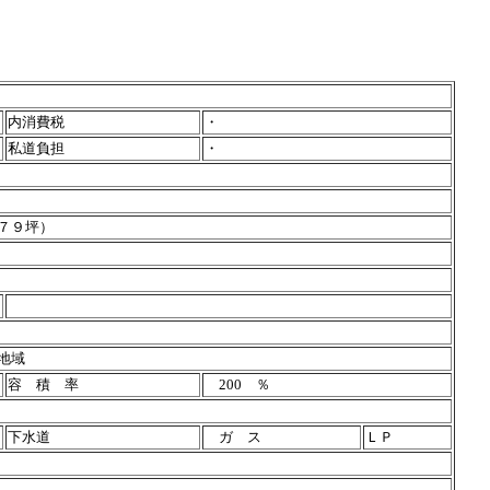
内消費税
・
私道負担
・
７９坪）
地域
容 積 率
200 ％
下水道
ガ ス
ＬＰ