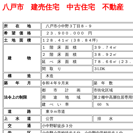
八戸市 建売住宅 中古住宅 不動産
所 在 地
八戸市小中野３丁目８－９
希 望 価 格
２３．９００．０００ 円
土 地 面 積
１２８．４１㎡（３８．８４坪）
１ 階 床 面 積
３９．７４㎡
２ 階 床 面 積
３８．９２㎡
建 物
延 べ 床 面 積
７８．６６㎡（２３．
間 取 り
３LDK
構 造
木造
築 年 月
令和４年９月末
築 年 数
都 市 計 画
市街化区域
法令上の制限
用 途 地 域
第２種中高層住居専用
建 ぺ い 率
60 ％
道 路
東９ｍ市道
上 水 道
公営
排 水
交 通
小中野駅徒歩３分
学 区
小中野小学校徒歩５分 小中野中学校徒歩１分