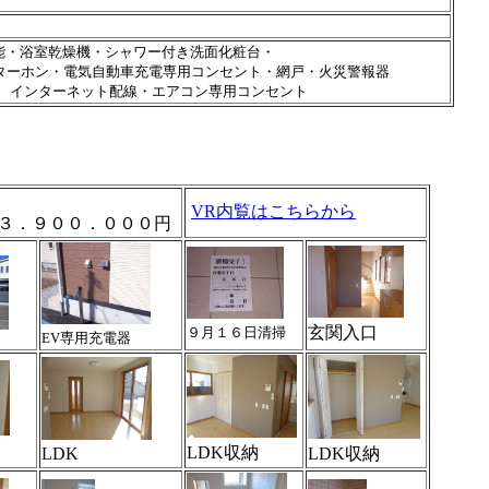
能・浴室乾燥機・シャワー付き洗面化粧台・
ターホン
・
電気自動車充電専用コンセント
・網戸・
火災警報器
Ｖ、インターネット配線・エアコン専用コンセント
VR内覧は
こちらから
９００．０００円
玄関入口
９月１６日清掃
EV専用充電器
LDK収納
LDK
LDK収納