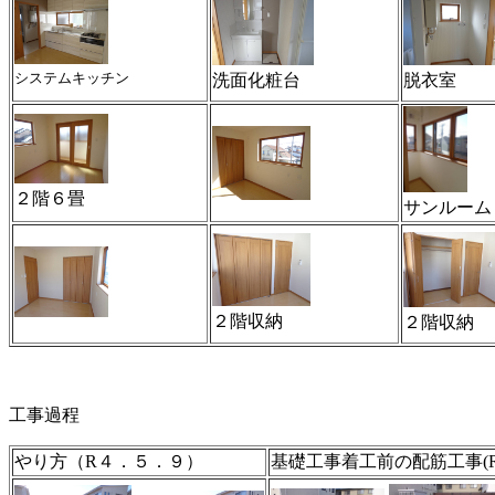
システムキッチン
洗面化粧台
脱衣室
２階６畳
サンルーム
２階収納
２階収納
工事過程
やり方（R４．５．９）
基礎工事着工前の配筋工事(R4.