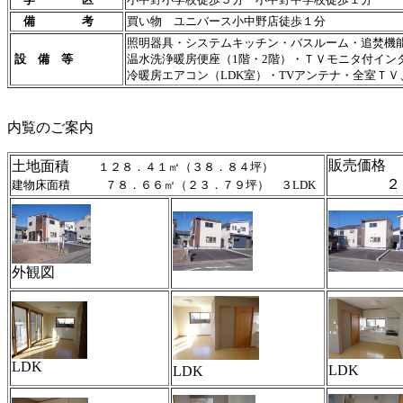
備 考
買い物 ユニバース小中野店徒歩１分
照明器具・システムキッチン・バスルーム・追焚機
設 備 等
温水洗浄暖房便座（1階・2階）・ＴＶモニタ付イン
冷暖房エアコン（LDK室）・TVアンテナ・全室Ｔ
内覧のご案内
販売価格
土地面積
１２８．４１㎡（３８．８４坪）
２３．
建物床面積 ７８．６６㎡（２３．７９坪） ３LDK
外観図
LDK
LDK
LDK