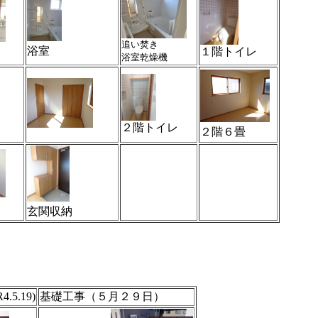
追い焚き
浴室
１階トイレ
浴室乾燥機
２階トイレ
２階６畳
玄関収納
5.19)
基礎工事（５月２９日）